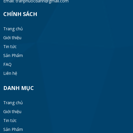
Email: tranphuocdanh@gmail.com
CHÍNH SÁCH
Sản phẩm có chịu được tải trọng xe tải
không?
Trang chủ
SUN 05, 2026
Giới thiệu
Song chắn rác có những loại nào?
Tin tức
SUN 05, 2026
Sản Phẩm
FAQ
Liên hệ
DANH MỤC
Trang chủ
Giới thiệu
Tin tức
Sản Phẩm