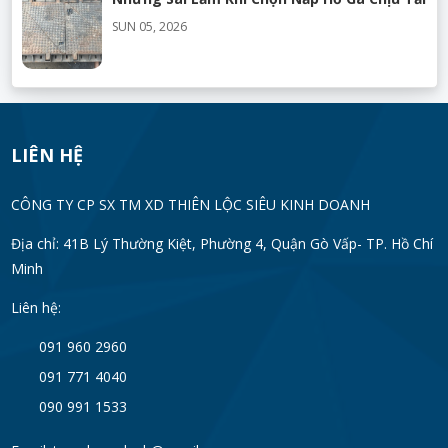
SUN 05, 2026
Top Mẫu Nắp Hố Ga Đẹp Và Bền Được Ưa
Chuộng
SUN 05, 2026
LIÊN HỆ
Chính sách bảo hành sản phẩm như thế
CÔNG TY CP SX TM XD THIÊN LỘC SIÊU KINH DOANH
nào?
Địa chỉ: 41B Lý Thường Kiệt, Phường 4, Quận Gò Vấp- TP. Hồ Chí
SUN 05, 2026
Minh
Sản phẩm có được sơn chống gỉ không?
Liên hệ:
SUN 05, 2026
091 960 2960
091 771 4040
Có hỗ trợ thiết kế theo bản vẽ kỹ thuật
090 991 1533
không?
SUN 05, 2026