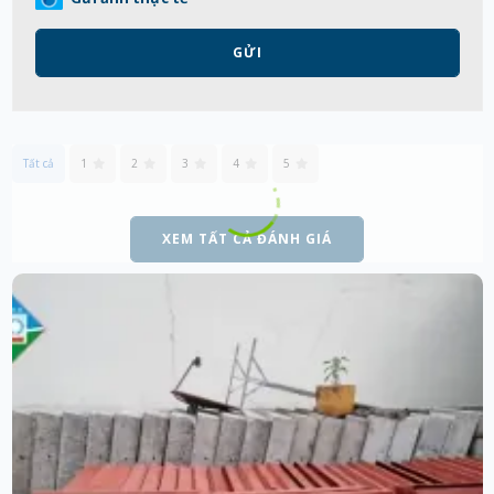
GỬI
Tất cả
1
2
3
4
5
XEM TẤT CẢ ĐÁNH GIÁ