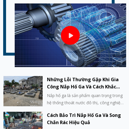
Những Lỗi Thường Gặp Khi Gia
Công Nắp Hố Ga Và Cách Khắc
Phục
Nắp hố ga là sản phẩm quan trọng trong
hệ thống thoát nước đô thị, công nghiệp
và hạ tầng giao thông. Tuy nhiên, trong
Cách Bảo Trì Nắp Hố Ga Và Song
quá trình gia công (đặc biệt là đúc gang,
Chắn Rác Hiệu Quả
sắt đúc hoặc composite), nhiều lỗi