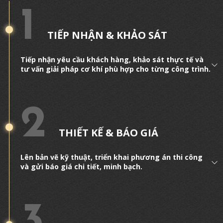
dụng đến công nghiệp. Nếu bạn đang tìm
1
kiếm các mẫu nắp hố ga đẹp và bền được
ưa chuộng hiện nay thì bài viết dưới đây
TIẾP NHẬN & KHẢO SÁT
sẽ giúp bạn dễ dàng lựa chọn hơn.
Tiếp nhận yêu cầu khách hàng, khảo sát thực tế và
tư vấn giải pháp cơ khí phù hợp cho từng công trình.
2
THIẾT KẾ & BÁO GIÁ
Lên bản vẽ kỹ thuật, triển khai phương án thi công
và gửi báo giá chi tiết, minh bạch.
3