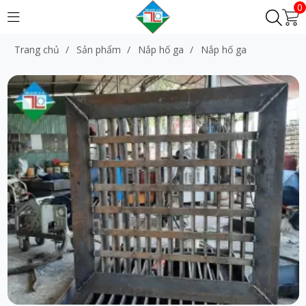
0
Trang chủ
/
Sản phẩm
/
Nắp hố ga
/
Nắp hố ga