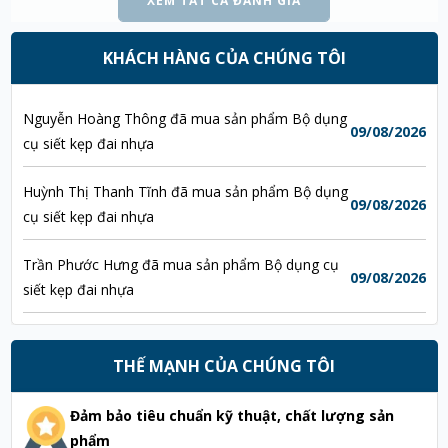
XEM TẤT CẢ ĐÁNH GIÁ
Trần Thị Diệu đã mua sản phẩm Bộ dụng cụ siết
KHÁCH HÀNG CỦA CHÚNG TÔI
09/08/2026
kẹp đai nhựa
Nguyễn Hoàng Thông đã mua sản phẩm Bộ dụng
09/08/2026
cụ siết kẹp đai nhựa
Huỳnh Thị Thanh Tĩnh đã mua sản phẩm Bộ dụng
09/08/2026
cụ siết kẹp đai nhựa
Trần Phước Hưng đã mua sản phẩm Bộ dụng cụ
09/08/2026
siết kẹp đai nhựa
Nguyễn Thị Thương đã mua sản phẩm Bộ dụng
09/08/2026
cụ siết kẹp đai nhựa
THẾ MẠNH CỦA CHÚNG TÔI
Bùi Thị Chi đã mua sản phẩm Bộ dụng cụ siết kẹp
Đảm bảo tiêu chuẩn kỹ thuật, chất lượng sản
09/08/2026
đai nhựa
phẩm