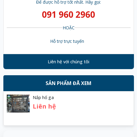
Để được hỗ trợ tốt nhất. Hãy gọi:
Huỳnh Thị Thanh Tĩnh đã mua sản phẩm Bộ dụng
091 960 2960
09/08/2026
cụ siết kẹp đai nhựa
HOẶC
Trần Phước Hưng đã mua sản phẩm Bộ dụng cụ
09/08/2026
siết kẹp đai nhựa
Hỗ trợ trực tuyến
Nguyễn Thị Thương đã mua sản phẩm Bộ dụng
09/08/2026
cụ siết kẹp đai nhựa
Liên hệ với chúng tôi
Bùi Thị Chi đã mua sản phẩm Bộ dụng cụ siết kẹp
09/08/2026
đai nhựa
SẢN PHẨM ĐÃ XEM
Nguyễn Tiến Đạt đã mua sản phẩm Bộ dụng cụ
Nắp hố ga
09/08/2026
siết kẹp đai nhựa
Liên hệ
Nguyễn Tuấn Giang đã mua sản phẩm Bộ dụng
09/08/2026
cụ siết kẹp đai nhựa