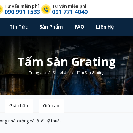
Tư vấn miễn phí
Tư vấn miễn phí
090 991 1533
091 771 4040
Tin Tức
Sản Phẩm
FAQ
Liên Hệ
Tấm Sàn Grating
Trang chủ
/
Sản phẩm
/
Tấm Sàn Grating
Giá thấp
Giá cao
ong nhà xưởng và lối đi kỹ thuật.