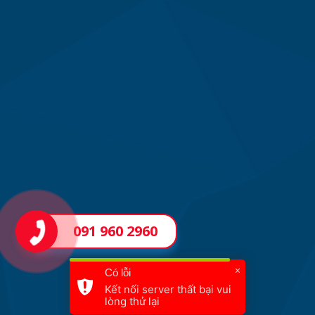
091 960 2960
×
Có lỗi
Kết nối server thất bại vui
lòng thử lại