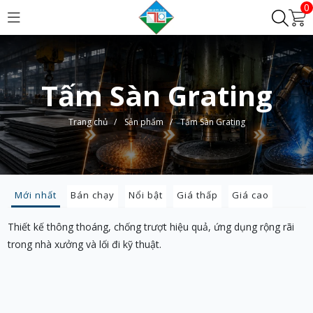
0
Tấm Sàn Grating
Trang chủ
/
Sản phẩm
/
Tấm Sàn Grating
Mới nhất
Bán chạy
Nổi bật
Giá thấp
Giá cao
Thiết kế thông thoáng, chống trượt hiệu quả, ứng dụng rộng rãi
trong nhà xưởng và lối đi kỹ thuật.